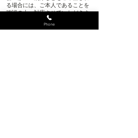
る場合には、ご本人であることを
確認の上、対応させていただきま
す。
Phone
法令、規範の遵守と見直し
当社は、保有する個人情報に関し
て適用される日本の法令、その他
規範を遵守するとともに、本ポリ
シーの内容を適宜見直し、その改
善に努めます。
お問い合せ
当社の個人情報の取扱に関するお
問い合せは下記までご連絡くださ
い。
株式会社Join Planning
神奈川県横浜市都筑区南山田3-10-
7-D